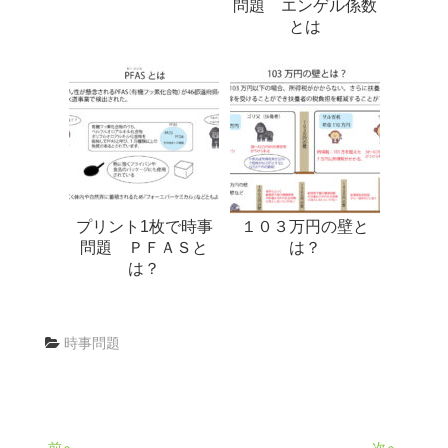
問題 エンゲル係数
とは
プリント1枚で時事
１０３万円の壁と
問題 ＰＦＡＳと
は？
は？
時事問題
← 前へ
次へ →