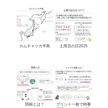
カムチャツカ半島
土用丑の日2025
関税とは？
プリント一枚で時事