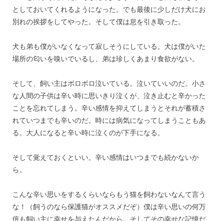
としておいてくれるようになった。でも最後に少しだけ犬にお
別れの挨拶をしてやった。そして僕は息を引き取った。
犬も弟も僕がいなくなって寂しそうにしている。犬は僕がいた
場所の匂いを嗅いでいるし、弟は珍しくあまり食欲がない。
そして、飼い主はボロボロ泣いている。泣いていいのだ。小さ
な人間の子供は辛い時に思いきり泣くが、泣き止むと辛かった
ことを忘れてしまう。辛い感情を抑えてしまうとそれが蓄積さ
れていつまでも辛いのだ。時には病気になってしまうこともあ
る。大人になると辛い時に泣くのが下手になる。
そして覚えておくといい。辛い感情はいつまでも続かないか
ら。
こんな辛い思いをするくらいならもう猫を飼わないなんて言う
な！（飼うのなら保護猫がオススメだぞ）僕は辛い思いの何万
倍も飼い主に幸せを与えたんだから。そしてその幸せな記憶だ