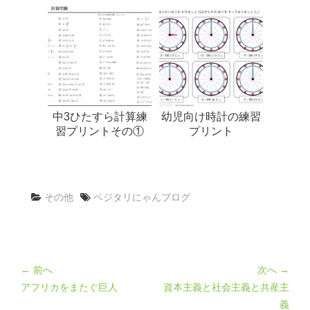
中3ひたすら計算練
幼児向け時計の練習
習プリントその①
プリント
その他
ベジタリにゃんブログ
← 前へ
次へ →
アフリカをまたぐ巨人
資本主義と社会主義と共産主
義