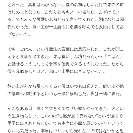
と言った。真相はわからない。僕の名前はしいたけで弟の名前
はしめじとなった。ふたりともキノコの名前だ。ふざけてい
る。でもみんな可愛い名前だって言ってくれた。別に名前は関
係なかった。飼い主が一生懸命に名前を呼んでも反応はしてあ
げなかった。
でも「ごはん」という魔法の言葉には反応をした。これが聞こ
えると食事が出てきた。弟は食いしん坊だったから「ごはん」
と話せるようになって食事を催促できるようになった。だから
僕も真似をしたけど、弟ほど上手には言えなかった。
飼い主が外から帰ってくると僕はいつも出迎えた。飼い主が他
の部屋へ移動するといつも一緒に移動した。夜は一緒に寝た。
そんなある日、白くて大きくてウザい奴がやってきた。犬とい
う生き物らしい。こいつは”心臓が悪く売れない”という理由で
里子に出されたらしい。でも本当に心臓が悪いのか？というく
らい元気だった。本当はウザいから売れないのではないかと思