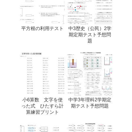
平方根の利用テスト
中3歴史（公民）2学
期定期テスト予想問
題
小6算数 文字を使
中学3年理科2学期定
った式 ひたすら計
期テスト予想問題
算練習プリント