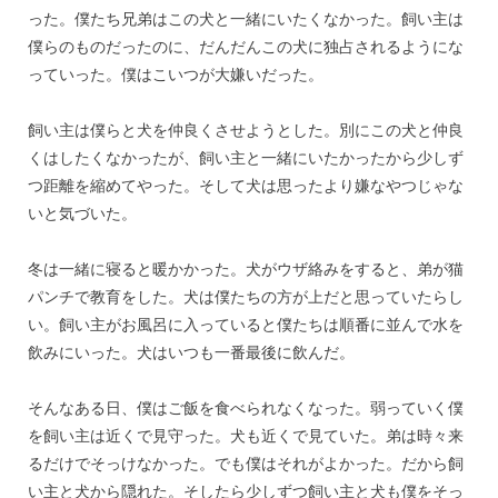
った。僕たち兄弟はこの犬と一緒にいたくなかった。飼い主は
僕らのものだったのに、だんだんこの犬に独占されるようにな
っていった。僕はこいつが大嫌いだった。
飼い主は僕らと犬を仲良くさせようとした。別にこの犬と仲良
くはしたくなかったが、飼い主と一緒にいたかったから少しず
つ距離を縮めてやった。そして犬は思ったより嫌なやつじゃな
いと気づいた。
冬は一緒に寝ると暖かかった。犬がウザ絡みをすると、弟が猫
パンチで教育をした。犬は僕たちの方が上だと思っていたらし
い。飼い主がお風呂に入っていると僕たちは順番に並んで水を
飲みにいった。犬はいつも一番最後に飲んだ。
そんなある日、僕はご飯を食べられなくなった。弱っていく僕
を飼い主は近くで見守った。犬も近くで見ていた。弟は時々来
るだけでそっけなかった。でも僕はそれがよかった。だから飼
い主と犬から隠れた。そしたら少しずつ飼い主と犬も僕をそっ