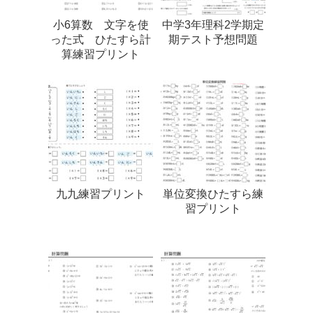
小6算数 文字を使
中学3年理科2学期定
った式 ひたすら計
期テスト予想問題
算練習プリント
九九練習プリント
単位変換ひたすら練
習プリント