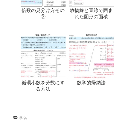
倍数の見分け方その
放物線と直線で囲ま
②
れた図形の面積
循環小数を分数にす
数学的帰納法
る方法
学習