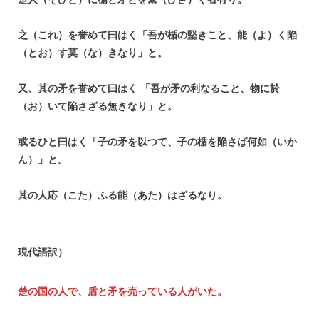
之（これ）を誉めて曰はく「吾が楯の堅きこと、能（よ）く陥
（とお）す莫（な）きなり」と。
又、其の矛を誉めて曰はく 「吾が矛の利なること、物に於
（お）いて陥さざる無きなり」と。
或るひと曰はく「子の矛を以つて、子の楯を陥さば何如（いか
ん）」と。
其の人応（こた）ふる能（あた）はざるなり。
現代語訳）
楚の国の人で、盾と矛を売っている人がいた。