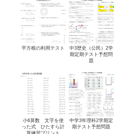
平方根の利用テスト
中3歴史（公民）2学
期定期テスト予想問
題
小6算数 文字を使
中学3年理科2学期定
った式 ひたすら計
期テスト予想問題
算練習プリント