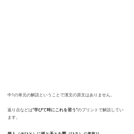
中1の単元の解説ということで漢文の原文はありません。
返り点などは
”学びて時にこれを習う”
のプリントで解説してい
ます。
楚人（そひと）に楯と矛とを鬻（ひさ）ぐ者有り。