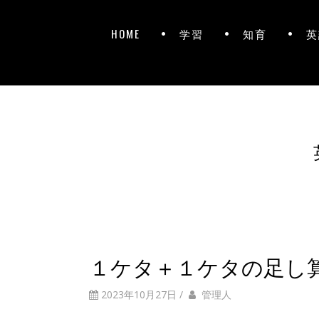
HOME
学習
知育
英
１ケタ＋１ケタの足し
2023年10月27日
/
管理人