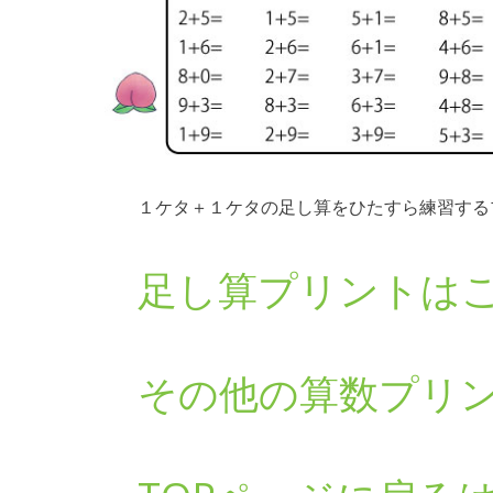
１ケタ＋１ケタの足し算をひたすら練習する
足し算プリントは
その他の算数プリ