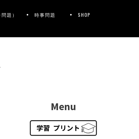
レ問題）
時事問題
SHOP
ト
Menu