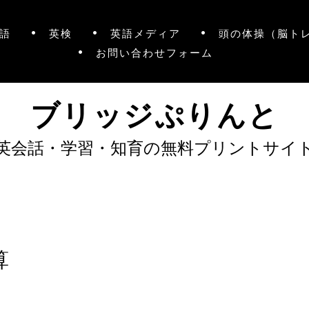
語
英検
英語メディア
頭の体操（脳ト
お問い合わせフォーム
ブリッジぷりんと
英会話・学習・知育の無料プリントサイ
算