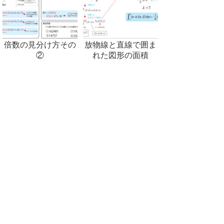
倍数の見分け方その
放物線と直線で囲ま
②
れた図形の面積