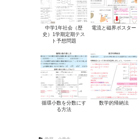
中学1年社会（歴
電流と磁界ポスター
史）1学期定期テス
ト予想問題
循環小数を分数にす
数学的帰納法
る方法
学習
、
小学生