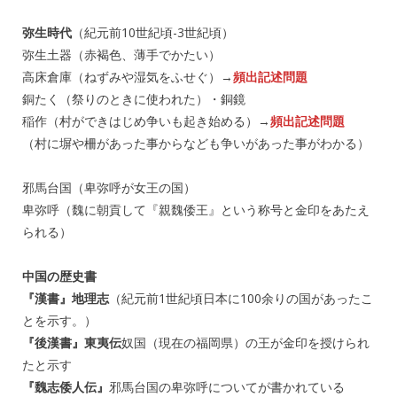
弥生時代
（紀元前10世紀頃-3世紀頃）
弥生土器（赤褐色、薄手でかたい）
高床倉庫（ねずみや湿気をふせぐ）→
頻出記述問題
銅たく（祭りのときに使われた）・銅鏡
稲作（村ができはじめ争いも起き始める）→
頻出記述問題
（村に塀や柵があった事からなども争いがあった事がわかる）
邪馬台国（卑弥呼が女王の国）
卑弥呼（魏に朝貢して『親魏倭王』という称号と金印をあたえ
られる）
中国の歴史書
『漢書』地理志
（紀元前1世紀頃日本に100余りの国があったこ
とを示す。）
『後漢書』東夷伝
奴国（現在の福岡県）の王が金印を授けられ
たと示す
『魏志倭人伝』
邪馬台国の卑弥呼についてが書かれている