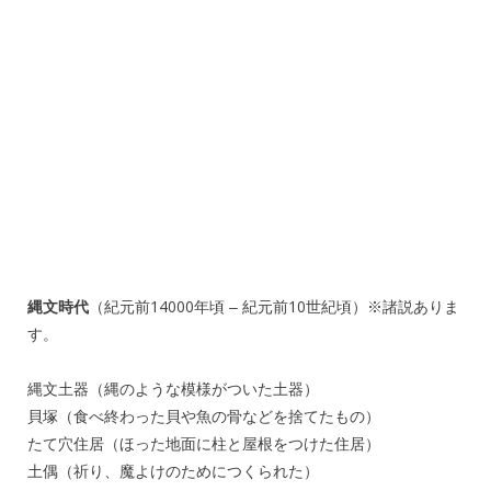
縄文時代
（紀元前14000年頃 ‒ 紀元前10世紀頃）※諸説ありま
す。
縄文土器（縄のような模様がついた土器）
貝塚（食べ終わった貝や魚の骨などを捨てたもの）
たて穴住居（ほった地面に柱と屋根をつけた住居）
土偶（祈り、魔よけのためにつくられた）