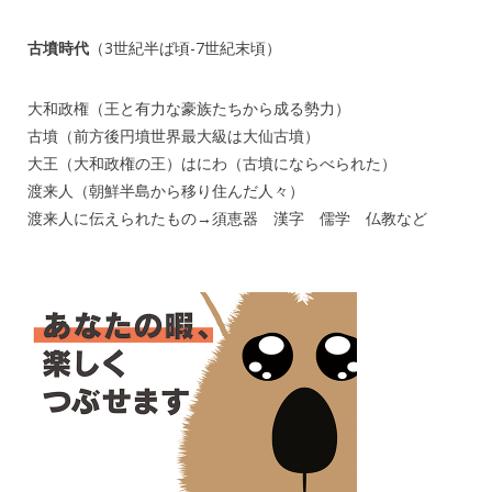
古墳時代
（3世紀半ば頃-7世紀末頃）
大和政権（王と有力な豪族たちから成る勢力）
古墳（前方後円墳世界最大級は大仙古墳）
大王（大和政権の王）はにわ（古墳にならべられた）
渡来人（朝鮮半島から移り住んだ人々）
渡来人に伝えられたもの→須恵器 漢字 儒学 仏教など