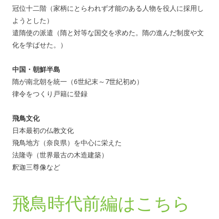
冠位十二階（家柄にとらわれず才能のある人物を役人に採用し
ようとした）
遣隋使の派遣（隋と対等な国交を求めた。隋の進んだ制度や文
化を学ばせた。）
中国・朝鮮半島
隋が南北朝を統一（6世紀末～7世紀初め）
律令をつくり戸籍に登録
飛鳥文化
日本最初の仏教文化
飛鳥地方（奈良県）を中心に栄えた
法隆寺（世界最古の木造建築）
釈迦三尊像など
飛鳥時代前編はこちら