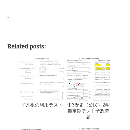
。
Related posts:
平方根の利用テスト
中3歴史（公民）2学
期定期テスト予想問
題