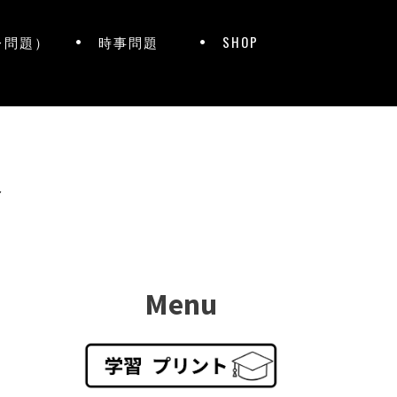
レ問題）
時事問題
SHOP
ト
Menu