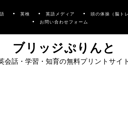
語
英検
英語メディア
頭の体操（脳ト
お問い合わせフォーム
ブリッジぷりんと
英会話・学習・知育の無料プリントサイ