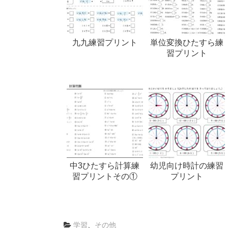
九九練習プリント
単位変換ひたすら練
習プリント
中3ひたすら計算練
幼児向け時計の練習
習プリントその①
プリント
学習
、
その他