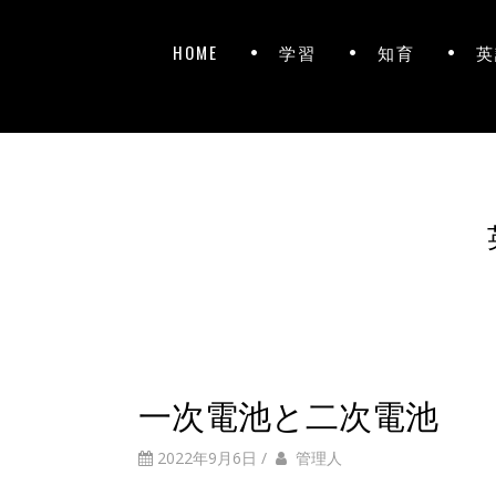
HOME
学習
知育
英
一次電池と二次電池
2022年9月6日
/
管理人