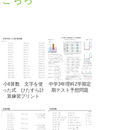
小6算数 文字を使
中学3年理科2学期定
った式 ひたすら計
期テスト予想問題
算練習プリント