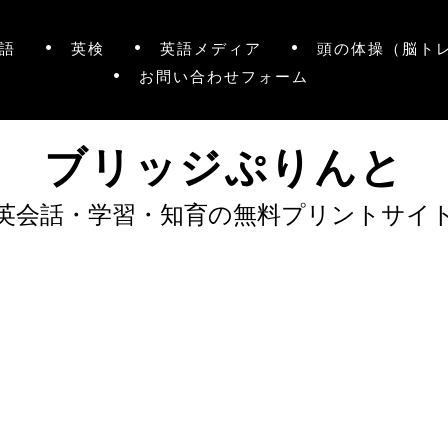
語
英検
英語メディア
頭の体操（脳ト
お問い合わせフォーム
ブリッジぷりんと
英会話・学習・知育の無料プリントサイ