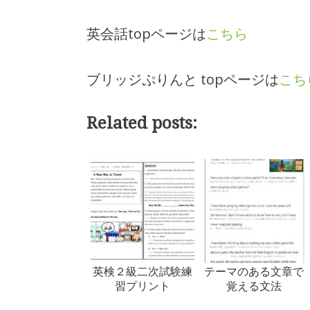
英会話topページは
こちら
ブリッジぷりんと topページは
こち
Related posts:
英検２級二次試験練
テーマのある文章で
習プリント
覚える文法