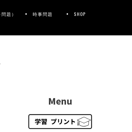
レ問題）
時事問題
SHOP
ト
Menu