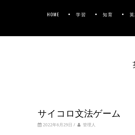
HOME
学習
知育
英
サイコロ文法ゲーム
2022年6月29日
/
管理人