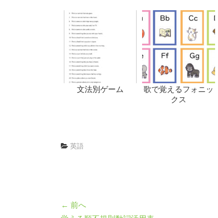
文法別ゲーム
歌で覚えるフォニッ
クス
英語
← 前へ