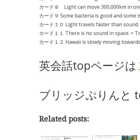
カード８ Light can move 300,000km in one 
カード９ Some bacteria is good and some is
カード１０ Light travels faster than sound.
カード１１ There is no sound in space. = T
カード１２ Hawaii is slowly moving towards 
英会話topページは
ブリッジぷりんと t
Related posts: