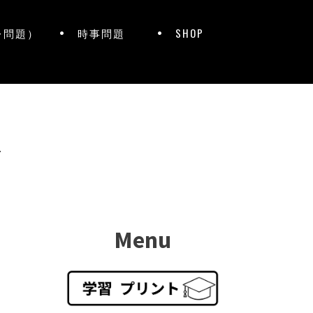
レ問題）
時事問題
SHOP
ト
Menu