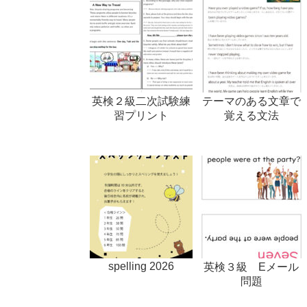
英検２級二次試験練
テーマのある文章で
習プリント
覚える文法
spelling 2026
英検３級 Eメール
問題