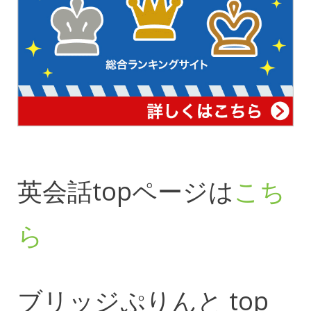
英会話topページは
こち
ら
ブリッジぷりんと top