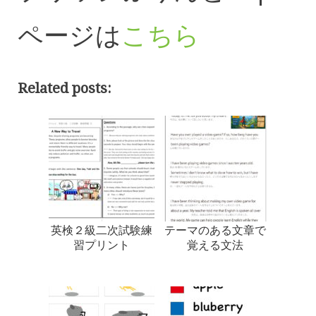
ページは
こちら
Related posts:
英検２級二次試験練
テーマのある文章で
習プリント
覚える文法