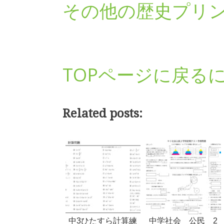
その他の歴史プリ
TOPページに戻る
Related posts:
中3ひたすら計算練
中学社会 公民 2