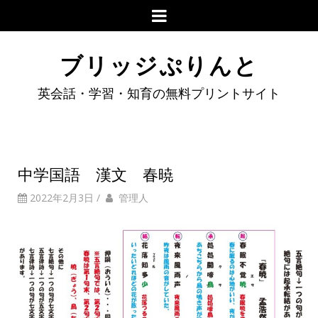
ブリッジぷりんと
英会話・学習・知育の無料プリントサイト
中学国語 漢文 春暁
2022年2月3日
/
管理人