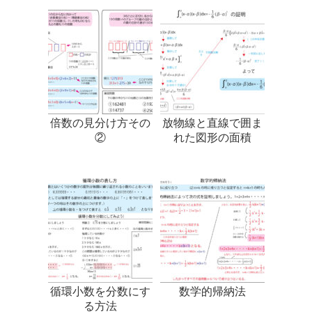
倍数の見分け方その
放物線と直線で囲ま
②
れた図形の面積
循環小数を分数にす
数学的帰納法
る方法