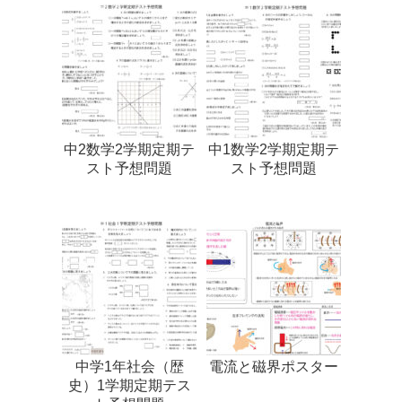
中2数学2学期定期テ
中1数学2学期定期テ
スト予想問題
スト予想問題
中学1年社会（歴
電流と磁界ポスター
史）1学期定期テス