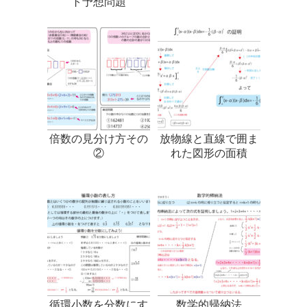
ト予想問題
倍数の見分け方その
放物線と直線で囲ま
②
れた図形の面積
循環小数を分数にす
数学的帰納法