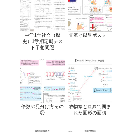
中学1年社会（歴
電流と磁界ポスター
史）1学期定期テス
ト予想問題
倍数の見分け方その
放物線と直線で囲ま
②
れた図形の面積