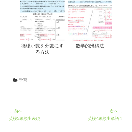
循環小数を分数にす
数学的帰納法
る方法
学習
← 前へ
次へ →
英検5級頻出表現
英検4級頻出単語１