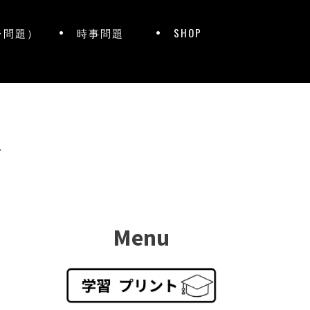
レ問題）
時事問題
SHOP
ト
Menu