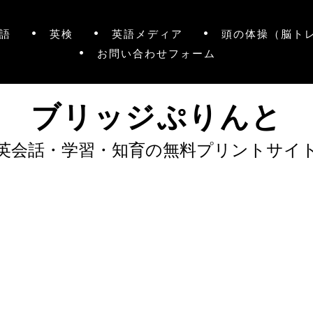
語
英検
英語メディア
頭の体操（脳ト
お問い合わせフォーム
ブリッジぷりんと
英会話・学習・知育の無料プリントサイ