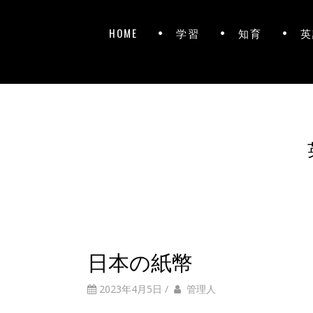
HOME
学習
知育
英
日本の紙幣
2023年4月5日
/
管理人