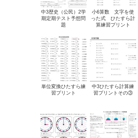
中3歴史（公民）2学
小6算数 文字を使
期定期テスト予想問
った式 ひたすら計
題
算練習プリント
単位変換ひたすら練
中3ひたすら計算練
習プリント
習プリントその③