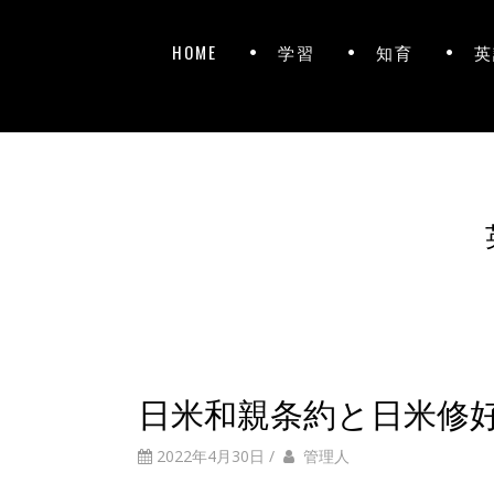
HOME
学習
知育
英
日米和親条約と日米修
2022年4月30日
/
管理人