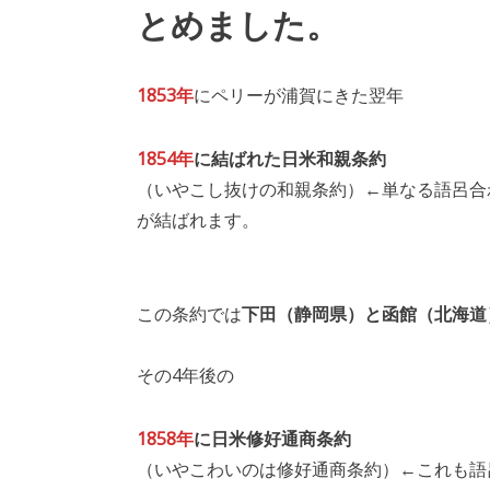
とめました。
1853年
にペリーが浦賀にきた翌年
1854年
に結ばれた日米和親条約
（いやこし抜けの和親条約）←単なる語呂合
が結ばれます。
この条約では
下田（静岡県）と函館（北海道
その4年後の
1858年
に日米修好通商条約
（いやこわいのは修好通商条約）←これも語