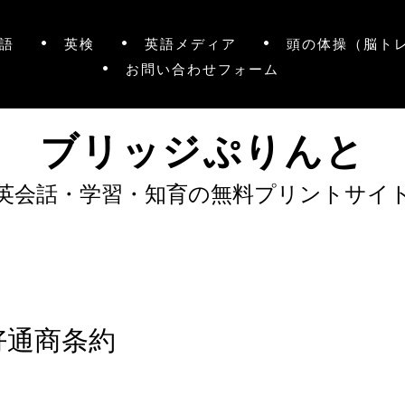
語
英検
英語メディア
頭の体操（脳ト
お問い合わせフォーム
ブリッジぷりんと
英会話・学習・知育の無料プリントサイ
好通商条約