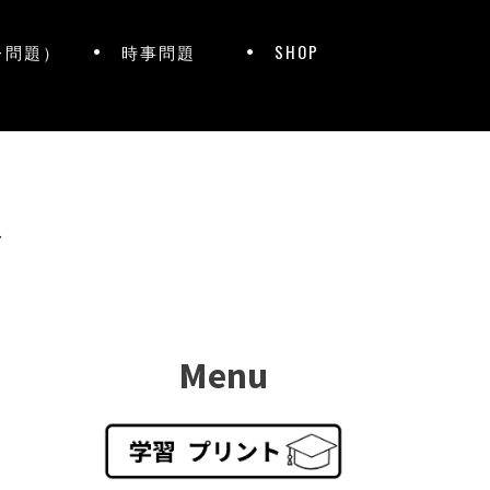
レ問題）
時事問題
SHOP
ト
Menu