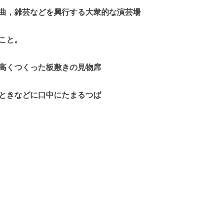
曲，雑芸などを興行する大衆的な演芸場
なること。
高くつくった板敷きの見物席
ときなどに口中にたまるつば
ら