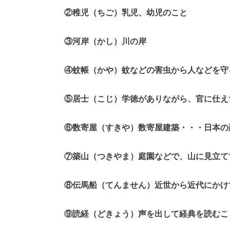
②稚児（ちご）乳児、幼児のこと
③河岸（かし）川の岸
④蚊帳（かや）蚊などの害虫から人などを守
⑤居士（こじ）学徳がありながら、官に仕え
⑥数寄屋（すきや）数寄屋建築・・・日本の
⑦築山（つきやま）庭園などで、山に見立て
⑧伝馬船（てんません）近世から近代にかけ
⑨読経（どきょう）声を出して経典を読むこ