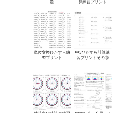
題
算練習プリント
単位変換ひたすら練
中3ひたすら計算練
習プリント
習プリントその③