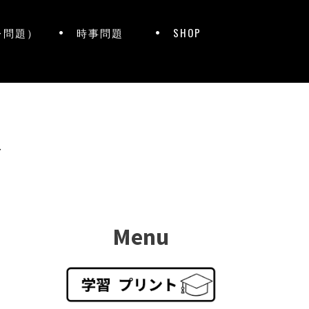
レ問題）
時事問題
SHOP
ト
Menu