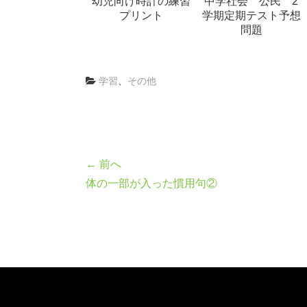
幼児向け時計の練習
中学社会 公民 2
プリント
学期定期テスト予想
問題
学習
、
その他
← 前へ
体の一部が入った慣用句②