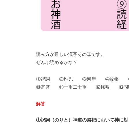
読み方が難しい漢字その③です。
ぜんぶ読めるかな？
①祝詞 ②稚児 ③河岸 ④蚊帳 
⑩寄席 ⑪十重二十重 ⑫桟敷 ⑬固
解答
①祝詞（のりと）神道の祭祀において神に対