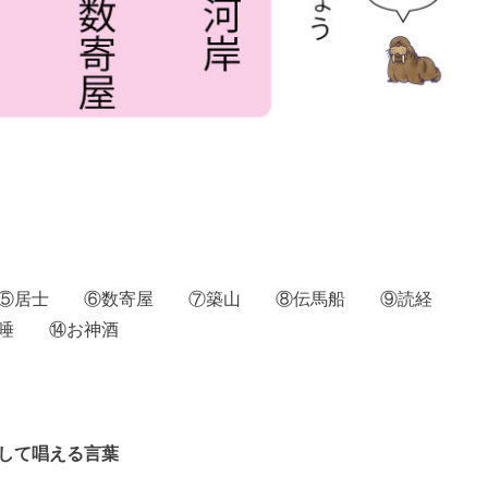
⑤居士 ⑥数寄屋 ⑦築山 ⑧伝馬船 ⑨読経
唾 ⑭お神酒
して唱える言葉