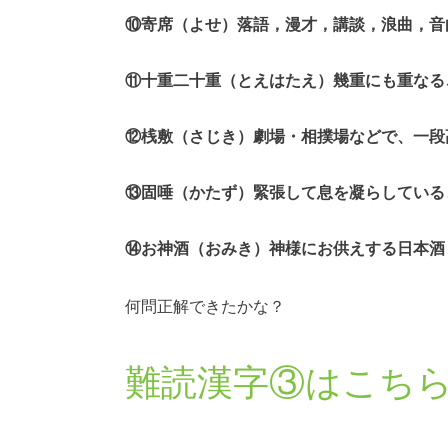
⑩寄席（よせ）落語，漫才，講談，浪曲，音
⑪十重二十重（とえはたえ）幾重にも重
⑫桟敷（さじき）劇場・相撲場などで、一段
⑬固唾（かたず）緊張して息を凝らしている
⑭お神酒（おみき）神様にお供えする日本酒
何問正解できたかな？
難読漢字③はこち