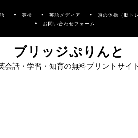
語
英検
英語メディア
頭の体操（脳ト
お問い合わせフォーム
ブリッジぷりんと
英会話・学習・知育の無料プリントサイ