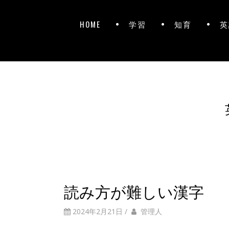
HOME
学習
知育
英
読み方が難しい漢字
2024年2月21日
/
管理人