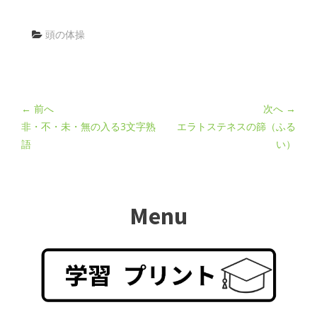
頭の体操
← 前へ
次へ →
非・不・未・無の入る3文字熟
エラトステネスの篩（ふる
語
い）
Menu