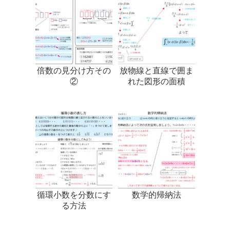
倍数の見分け方その
放物線と直線で囲ま
②
れた図形の面積
循環小数を分数にす
数学的帰納法
る方法