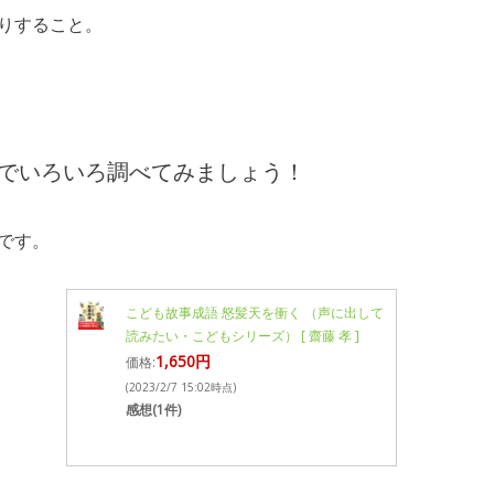
りすること。
でいろいろ調べてみましょう！
です。
こども故事成語 怒髪天を衝く （声に出して
読みたい・こどもシリーズ） [ 齋藤 孝 ]
1,650円
価格:
(2023/2/7 15:02時点)
感想(1件)