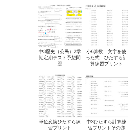
中3歴史（公民）2学
小6算数 文字を使
期定期テスト予想問
った式 ひたすら計
題
算練習プリント
単位変換ひたすら練
中3ひたすら計算練
習プリント
習プリントその③