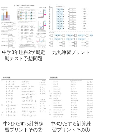
中学3年理科2学期定
九九練習プリント
期テスト予想問題
中3ひたすら計算練
中3ひたすら計算練
習プリントその②
習プリントその①