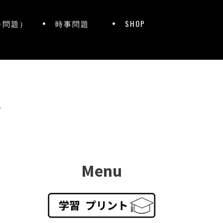
レ問題）
時事問題
SHOP
ト
Menu