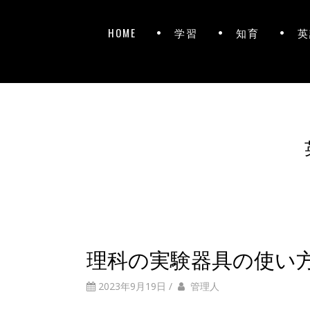
HOME
学習
知育
英
理科の実験器具の使い
2023年9月19日
/
管理人