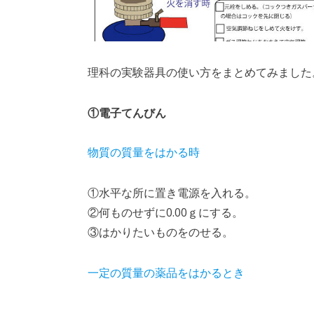
理科の実験器具の使い方をまとめてみました
①電子てんびん
物質の質量をはかる時
①水平な所に置き電源を入れる。
②何ものせずに0.00ｇにする。
③はかりたいものをのせる。
一定の質量の薬品をはかるとき