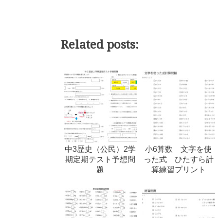
Related posts:
中3歴史（公民）2学
小6算数 文字を使
期定期テスト予想問
った式 ひたすら計
題
算練習プリント