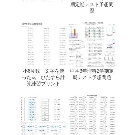
期定期テスト予想問
題
小6算数 文字を使
中学3年理科2学期定
った式 ひたすら計
期テスト予想問題
算練習プリント