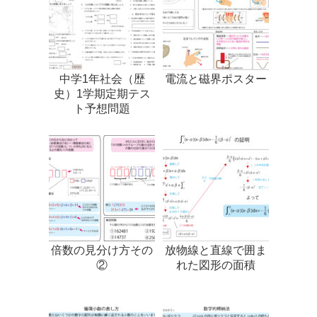
中学1年社会（歴
電流と磁界ポスター
史）1学期定期テス
ト予想問題
倍数の見分け方その
放物線と直線で囲ま
②
れた図形の面積