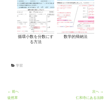
循環小数を分数にす
数学的帰納法
る方法
学習
← 前へ
次へ →
徒然草
仁和寺にある法師