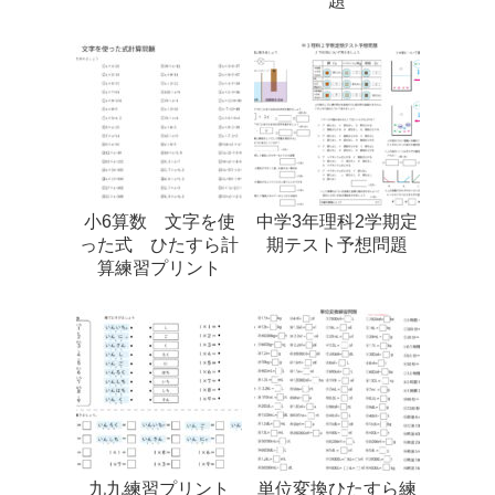
題
小6算数 文字を使
中学3年理科2学期定
った式 ひたすら計
期テスト予想問題
算練習プリント
九九練習プリント
単位変換ひたすら練