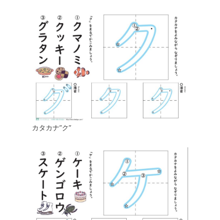
カタカナ”ク”