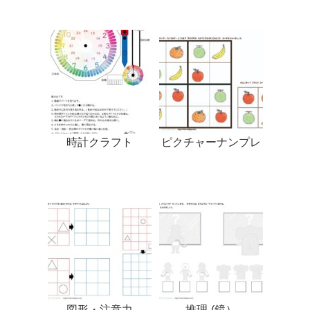
時計クラフト
ピクチャーナンプレ
図形・注意力
推理-(鏡）