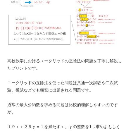
高校数学におけるユークリッドの互除法の問題を丁寧に解説し
たプリントです。
ユークリッドの互除法を使った問題は共通一次試験や二次試
験、模試などでも頻繁に出題される問題です。
通常の最大公約数を求める問題は比較的理解しやすいのです
が、
１９ｘ＋２６ｙ＝１を満たすｘ、ｙの整数を1つ求めよもしく