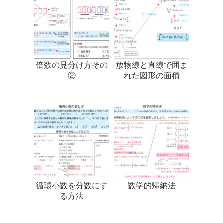
倍数の見分け方その
放物線と直線で囲ま
②
れた図形の面積
循環小数を分数にす
数学的帰納法
る方法