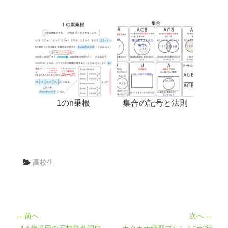
1のn乗根
集合の記号と法則
高校生
← 前へ
次へ →