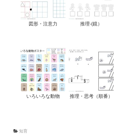
図形・注意力
推理-(鏡）
いろいろな動物
推理・思考（順番）
知育