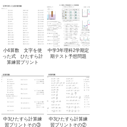
小6算数 文字を使
中学3年理科2学期定
った式 ひたすら計
期テスト予想問題
算練習プリント
中3ひたすら計算練
中3ひたすら計算練
習プリントその③
習プリントその②