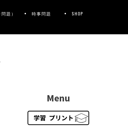
レ問題）
時事問題
SHOP
ト
Menu