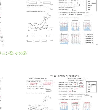
ジョン②
その②