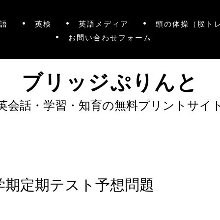
語
英検
英語メディア
頭の体操（脳ト
お問い合わせフォーム
ブリッジぷりんと
英会話・学習・知育の無料プリントサイ
学期定期テスト予想問題