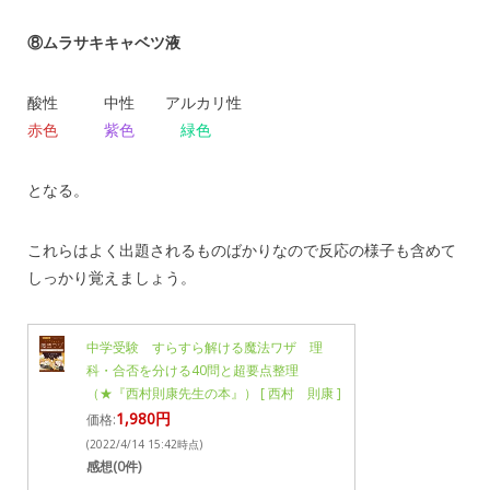
⑧ムラサキキャベツ液
酸性 中性 アルカリ性
赤色
紫色
緑色
となる。
これらはよく出題されるものばかりなので反応の様子も含めて
しっかり覚えましょう。
中学受験 すらすら解ける魔法ワザ 理
科・合否を分ける40問と超要点整理
（★『西村則康先生の本』） [ 西村 則康 ]
1,980円
価格:
(2022/4/14 15:42時点)
感想(0件)