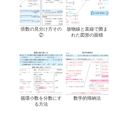
倍数の見分け方その
放物線と直線で囲ま
②
れた図形の面積
循環小数を分数にす
数学的帰納法
る方法