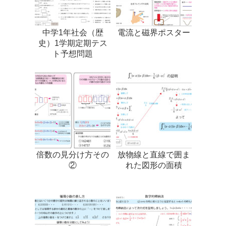
中学1年社会（歴
電流と磁界ポスター
史）1学期定期テス
ト予想問題
倍数の見分け方その
放物線と直線で囲ま
②
れた図形の面積