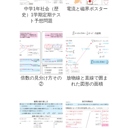
中学1年社会（歴
電流と磁界ポスター
史）1学期定期テス
ト予想問題
倍数の見分け方その
放物線と直線で囲ま
②
れた図形の面積