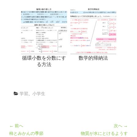
循環小数を分数にす
数学的帰納法
る方法
学習
、
小学生
← 前へ
次へ →
柿とみかんの季節
物質が水にとけるようす