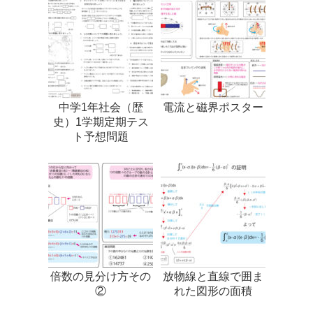
中学1年社会（歴
電流と磁界ポスター
史）1学期定期テス
ト予想問題
倍数の見分け方その
放物線と直線で囲ま
②
れた図形の面積