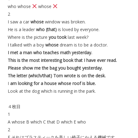
who whose
whose
2
I saw a car
whose
window was broken.
He is a leader
who (that)
is loved by everyone.
Where is the picture
you took
last week?
I talked with a boy
whose
dream is to be a doctor.
I met a man who teaches math yesterday.
This is the most interesting book that I have ever read.
Please show me the bag you bought yesterday.
The letter (which/that) Tom wrote is on the desk.
I
am looking for a house whose roof is blue.
Look at the dog which is running in the park.
４枚目
1
A whose B which C that D which E who
2
F それはプラスティックを美しい椅子にかえる機械です。