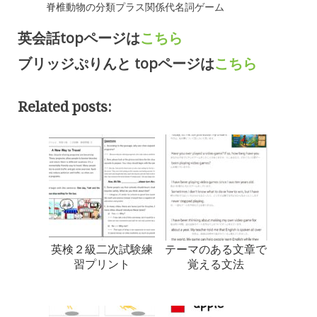
脊椎動物の分類プラス関係代名詞ゲーム
英会話topページは
こちら
ブリッジぷりんと topページは
こちら
Related posts:
英検２級二次試験練
テーマのある文章で
習プリント
覚える文法