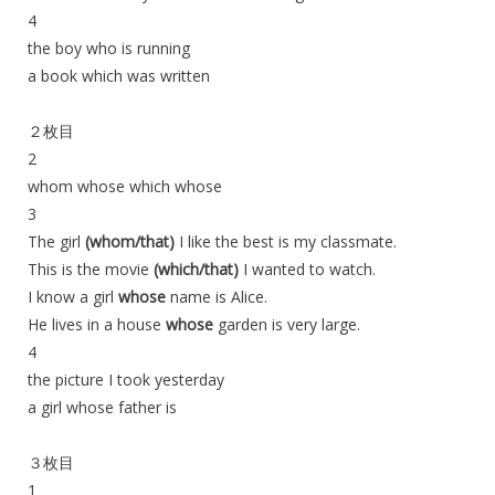
4
the boy who is running
a book which was written
２枚目
2
whom whose which whose
3
The girl
(whom/that)
I like the best is my classmate.
This is the movie
(which/that)
I wanted to watch.
I know a girl
whose
name is Alice.
He lives in a house
whose
garden is very large.
4
the picture I took yesterday
a girl whose father is
３枚目
1