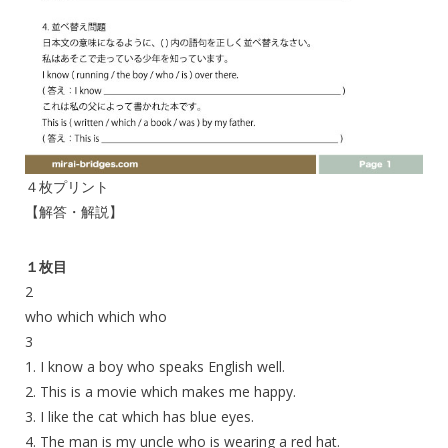
４枚プリント
【解答・解説】
１枚目
2
who which which who
3
1. I know a boy who speaks English well.
2. This is a movie which makes me happy.
3. I like the cat which has blue eyes.
4. The man is my uncle who is wearing a red hat.