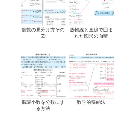
倍数の見分け方その
放物線と直線で囲ま
②
れた図形の面積
循環小数を分数にす
数学的帰納法
る方法