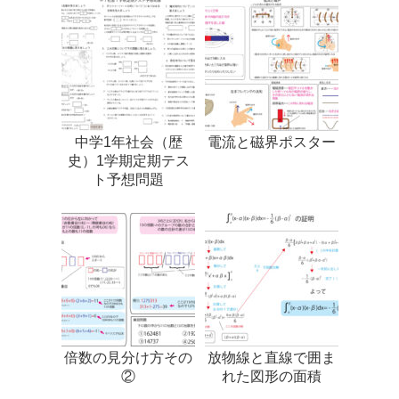
中学1年社会（歴
電流と磁界ポスター
史）1学期定期テス
ト予想問題
倍数の見分け方その
放物線と直線で囲ま
②
れた図形の面積