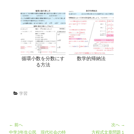
循環小数を分数にす
数学的帰納法
る方法
学習
← 前へ
次へ →
中学3年生公民 現代社会の特
方程式文章問題１