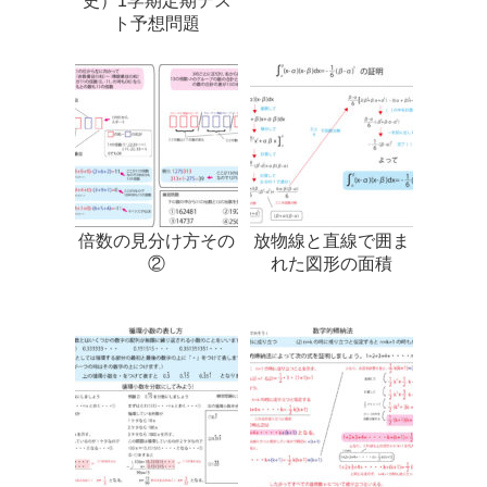
史）1学期定期テス
ト予想問題
倍数の見分け方その
放物線と直線で囲ま
②
れた図形の面積