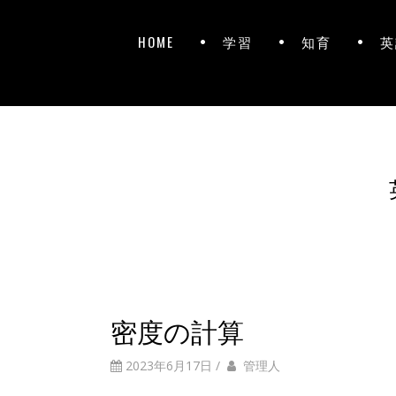
HOME
学習
知育
英
密度の計算
2023年6月17日
/
管理人