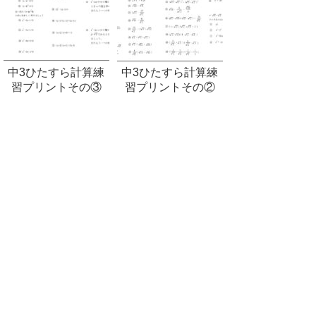
中3ひたすら計算練
中3ひたすら計算練
習プリントその③
習プリントその②