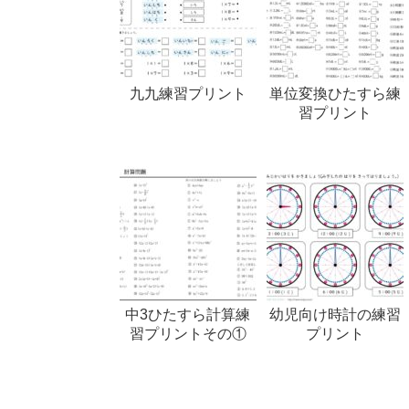
九九練習プリント
単位変換ひたすら練
習プリント
中3ひたすら計算練
幼児向け時計の練習
習プリントその①
プリント