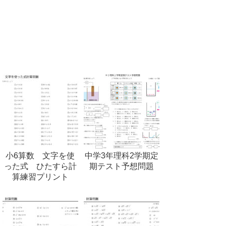
小6算数 文字を使
中学3年理科2学期定
った式 ひたすら計
期テスト予想問題
算練習プリント