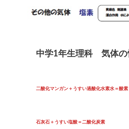
中学1年生理科 気体
二酸化マンガン＋うすい過酸化水素水＝酸素
石灰石＋うすい塩酸＝二酸化炭素