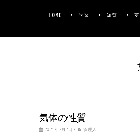
HOME
学習
知育
英
気体の性質
2021年7月7日
/
管理人