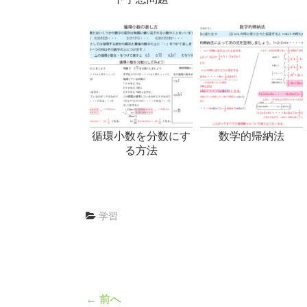
循環小数を分数にす
数学的帰納法
る方法
学習
← 前へ