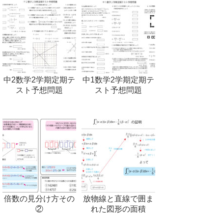
中2数学2学期定期テ
中1数学2学期定期テ
スト予想問題
スト予想問題
倍数の見分け方その
放物線と直線で囲ま
②
れた図形の面積