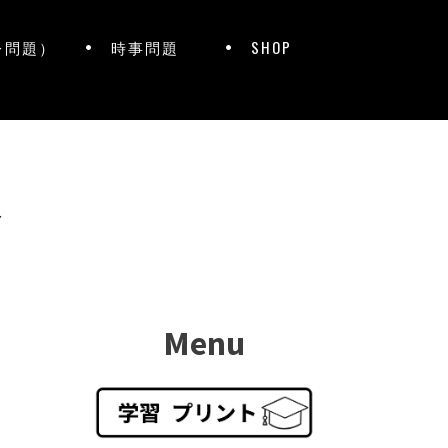
レ問題）
時事問題
SHOP
ト
Menu