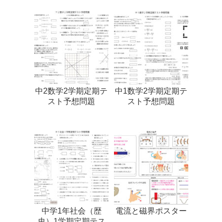
中2数学2学期定期テ
中1数学2学期定期テ
スト予想問題
スト予想問題
中学1年社会（歴
電流と磁界ポスター
史）1学期定期テス