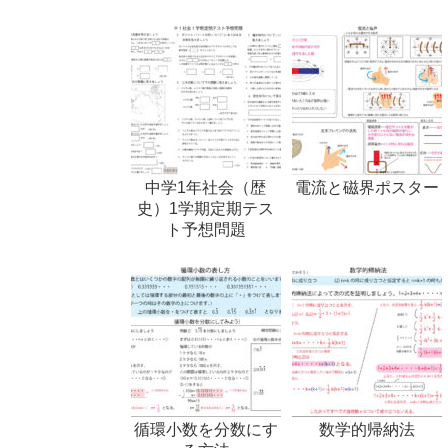
中学1年社会（歴
電流と磁界ポスター
史）1学期定期テス
ト予想問題
循環小数を分数にす
数学的帰納法