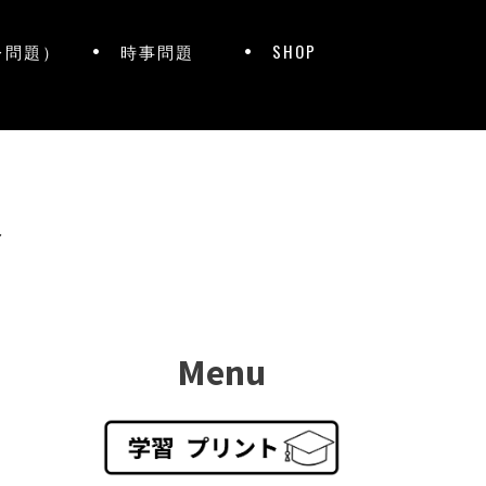
レ問題）
時事問題
SHOP
ト
Menu