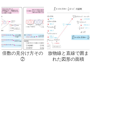
倍数の見分け方その
放物線と直線で囲ま
②
れた図形の面積