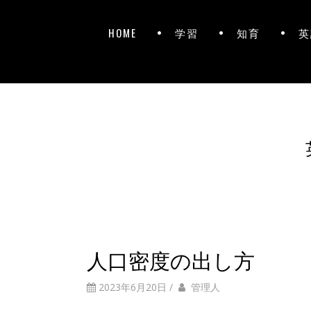
HOME
学習
知育
英
人口密度の出し方
2023年6月20日
/
管理人