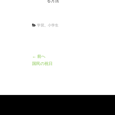
る方法
学習
、
小学生
← 前へ
国民の祝日