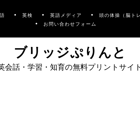
語
英検
英語メディア
頭の体操（脳ト
お問い合わせフォーム
ブリッジぷりんと
英会話・学習・知育の無料プリントサイ