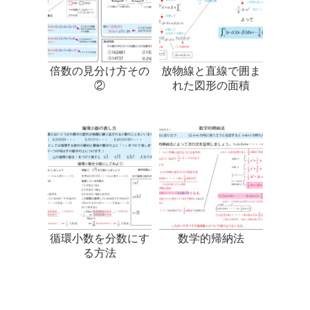
倍数の見分け方その
放物線と直線で囲ま
②
れた図形の面積
循環小数を分数にす
数学的帰納法
る方法