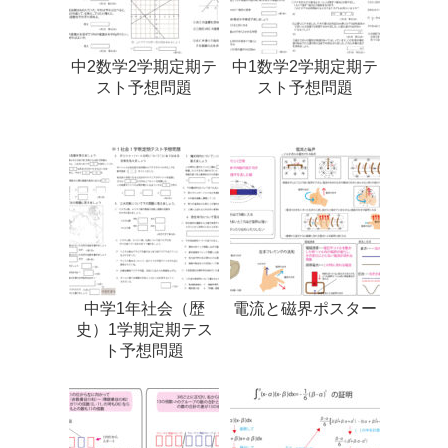
中2数学2学期定期テ
中1数学2学期定期テ
スト予想問題
スト予想問題
中学1年社会（歴
電流と磁界ポスター
史）1学期定期テス
ト予想問題