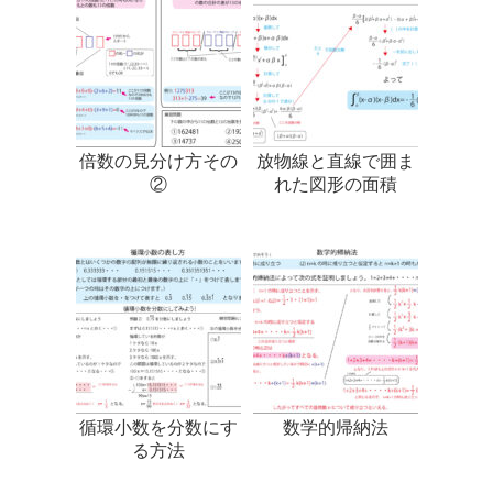
倍数の見分け方その
放物線と直線で囲ま
②
れた図形の面積
循環小数を分数にす
数学的帰納法
る方法