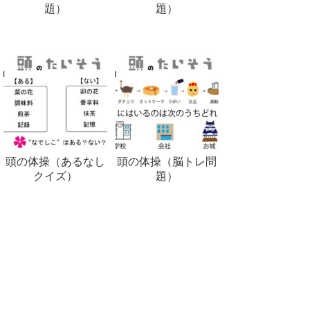
題）
題）
頭の体操（あるなし
頭の体操（脳トレ問
クイズ）
題）