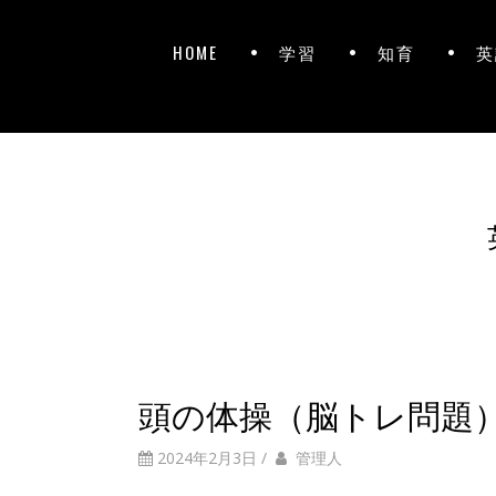
HOME
学習
知育
英
頭の体操（脳トレ問題
2024年2月3日
/
管理人