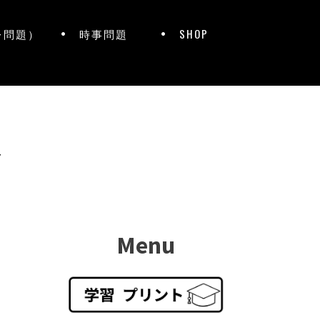
レ問題）
時事問題
SHOP
ト
Menu