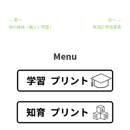
← 前へ
次へ →
頭の体操（脳トレ問題）
乾湿計用湿度表
Menu