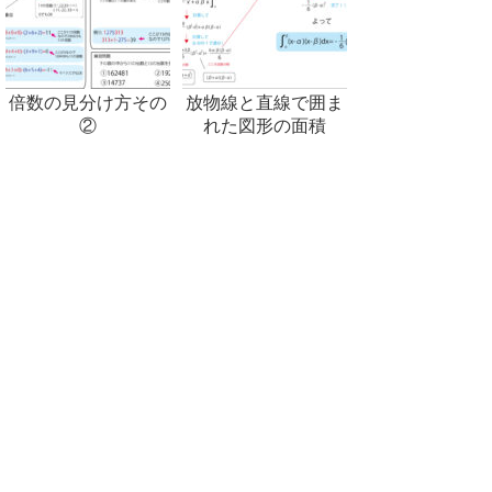
倍数の見分け方その
放物線と直線で囲ま
②
れた図形の面積