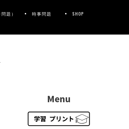
レ問題）
時事問題
SHOP
ト
Menu