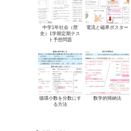
中学1年社会（歴
電流と磁界ポスター
史）1学期定期テス
ト予想問題
循環小数を分数にす
数学的帰納法
る方法