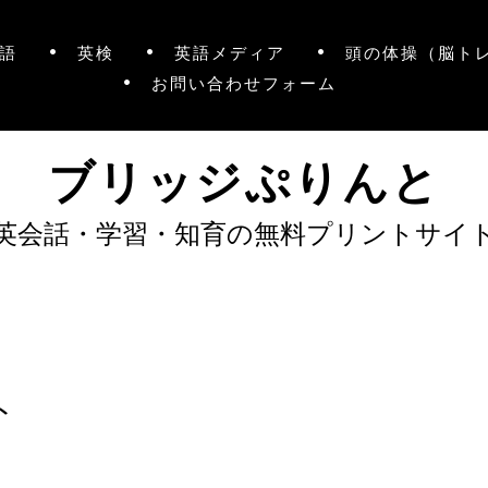
語
英検
英語メディア
頭の体操（脳ト
お問い合わせフォーム
ブリッジぷりんと
英会話・学習・知育の無料プリントサイ
ト