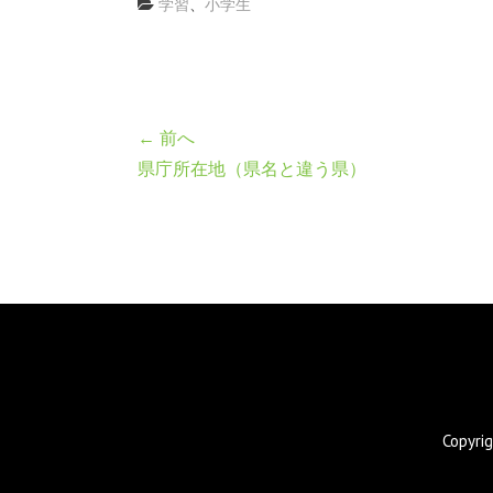
学習
、
小学生
← 前へ
県庁所在地（県名と違う県）
Copyr