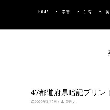
HOME
学習
知育
英
47都道府県暗記プリン
2022年3月9日
/
管理人