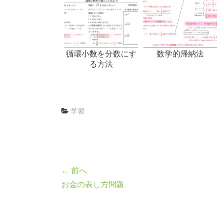
循環小数を分数にす
数学的帰納法
る方法
学習
← 前へ
お金の表し方問題