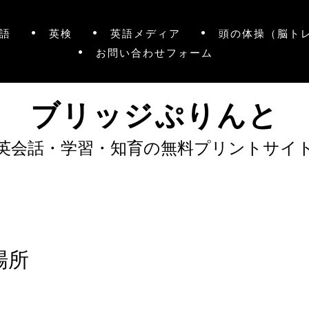
語
英検
英語メディア
頭の体操（脳ト
お問い合わせフォーム
ブリッジぷりんと
英会話・学習・知育の無料プリントサイ
場所