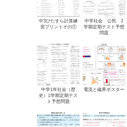
中3ひたすら計算練
中学社会 公民 2
習プリントその①
学期定期テスト予想
問題
中学1年社会（歴
電流と磁界ポスター
史）1学期定期テス
ト予想問題