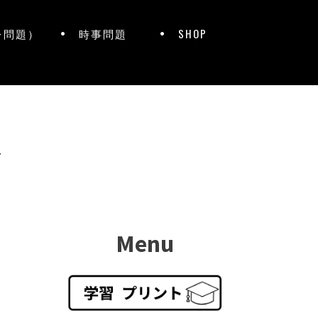
レ問題）
時事問題
SHOP
ト
Menu