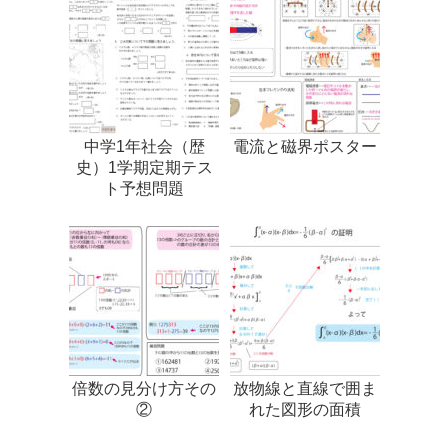
中学1年社会（歴
電流と磁界ポスター
史）1学期定期テス
ト予想問題
倍数の見分け方その
放物線と直線で囲ま
②
れた図形の面積