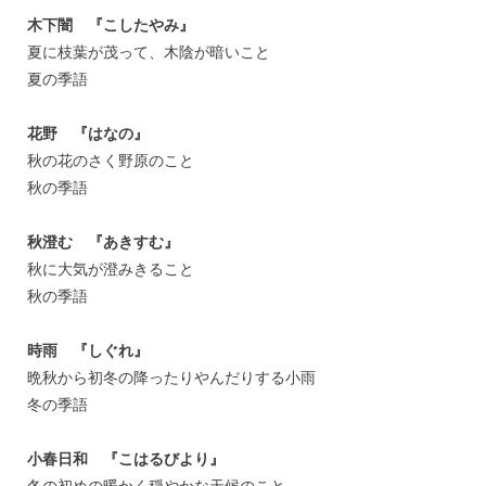
木下闇 『こしたやみ』
夏に枝葉が茂って、木陰が暗いこと
夏の季語
花野 『はなの』
秋の花のさく野原のこと
秋の季語
秋澄む 『あきすむ』
秋に大気が澄みきること
秋の季語
時雨 『しぐれ』
晩秋から初冬の降ったりやんだりする小雨
冬の季語
小春日和 『こはるびより』
冬の初めの暖かく穏やかな天候のこと