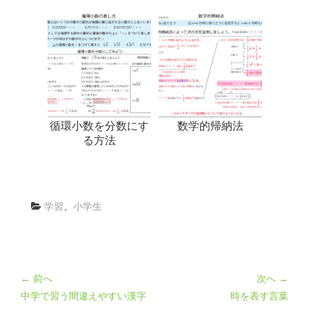
循環小数を分数にす
数学的帰納法
る方法
学習
、
小学生
← 前へ
次へ →
中学で習う間違えやすい漢字
時を表す言葉