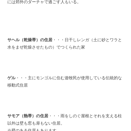
には郊外のダーチャで過ごす人もいる。
サヘル（乾燥帯）の住居
・・・日干しレンガ（土に砂とワラと
水をまぜ乾燥させたもの）でつくられた家
ゲル
・・・主にモンゴルに住む遊牧民が使用している伝統的な
移動式住居
サモア（熱帯）の住居
・・・雨をしのぐ屋根とそれを支える柱
以外は壁も窓も扉もない住居。
※壁のある住居もあります。