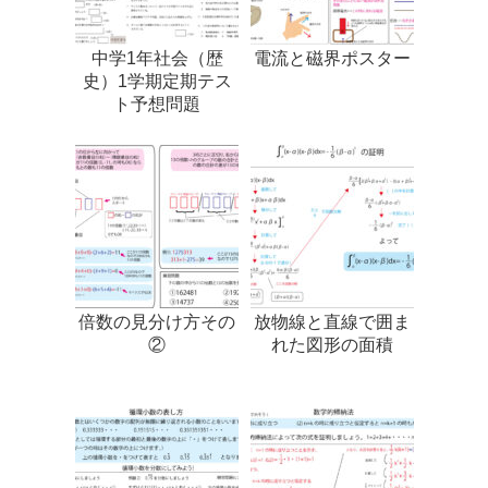
中学1年社会（歴
電流と磁界ポスター
史）1学期定期テス
ト予想問題
倍数の見分け方その
放物線と直線で囲ま
②
れた図形の面積